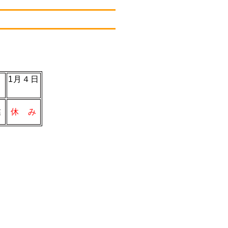
日
1月４日
業
休 み